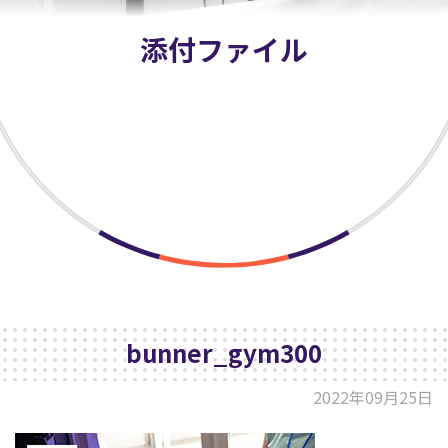
添付ファイル
課題添削
修了生作品
よくある質問
お問合せ
案件募集
運営組織
bunner_gym300
プライバシーポリシー
2022年09月25日